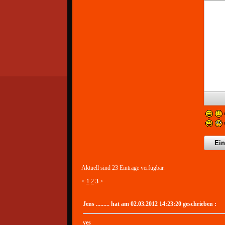
Aktuell sind 23 Einträge verfügbar.
<
1
2
3
>
Jens ......... hat am 02.03.2012 14:23:20 geschrieben :
yes